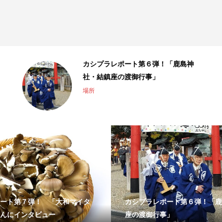
カシプラレポート第６弾！「鹿島神
社・結鎮座の渡御行事」
場所
ート第７弾！ 「大和マイタ
カシプラレポート第６弾！「鹿
んにインタビュー
座の渡御行事」