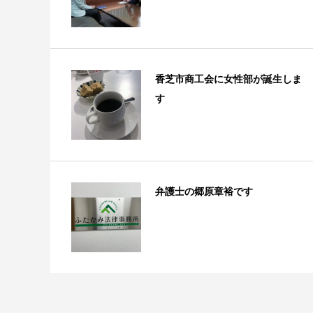
香芝市商工会に女性部が誕生しま
す
弁護士の郷原章裕です