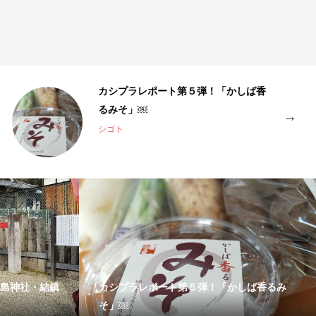
カシプラレポート第５弾！「かしば香
るみそ」￼
シゴト
島神社・結鎮
カシプラレポート第５弾！「かしば香るみ
そ」￼