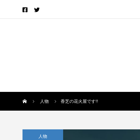
人物
香芝の花火屋です!!
人物