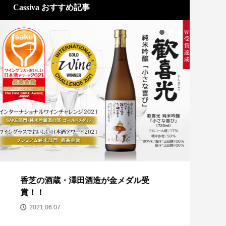
Cassiva おすすめ記事
香芝の酒蔵・澤田酒造が金メダル受
ココ
賞！！
2
2021.06.07