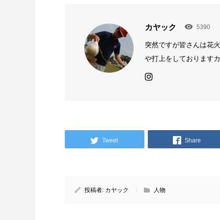
カヤック
5390
突然ですが皆さんは花火
や打上をしておりますカヤ
Tweet
Share
投稿者:
カヤック
人物