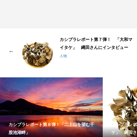
を
カシプラレポート第７弾！ 「大和マ
イタケ」 縄田さんにインタビュー
人物
カシプラレポート第８弾！「二上山を望む千
カシプラレポ
股池湖畔」
ケ」 縄田さ