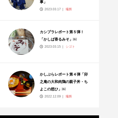
事」
2023.03.17
場所
カシプラレポート第５弾！
「かしば香るみそ」￼
2023.03.15
シゴト
かしぷらレポート第４弾「卯
之庵の大和肉鶏の親子丼・ち
よこの想ひ」￼
2022.12.09
場所