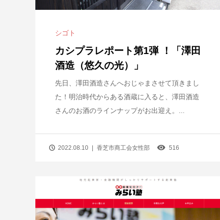
シゴト
カシプラレポート第1弾 ！「澤田
酒造（悠久の光）」
先日、澤田酒造さんへおじゃまさせて頂きまし
た！明治時代からある酒蔵に入ると、澤田酒造
さんのお酒のラインナップがお出迎え。...
2022.08.10
香芝市商工会女性部
516