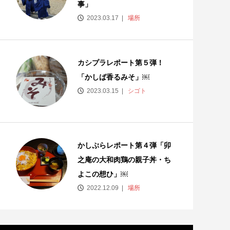
事」
2023.03.17
場所
カシプラレポート第５弾！
「かしば香るみそ」￼
2023.03.15
シゴト
かしぷらレポート第４弾「卯
之庵の大和肉鶏の親子丼・ち
よこの想ひ」￼
2022.12.09
場所