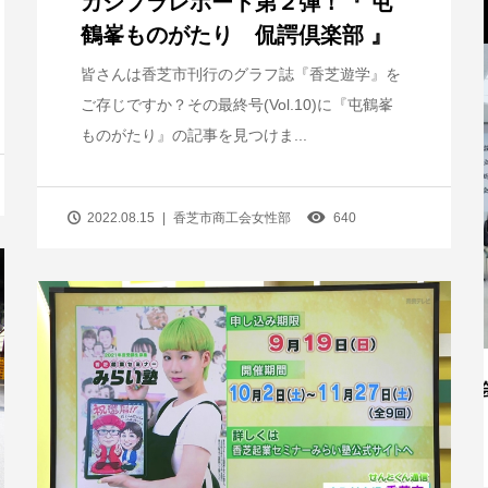
カシプラレポート第２弾！『 屯
鶴峯ものがたり 侃諤倶楽部 』
皆さんは香芝市刊行のグラフ誌『香芝遊学』を
ご存じですか？その最終号(Vol.10)に『屯鶴峯
ものがたり』の記事を見つけま...
2022.08.15
香芝市商工会女性部
640
親
香芝市商工会女性部設立総会が開かれま
した！
2021.07.07