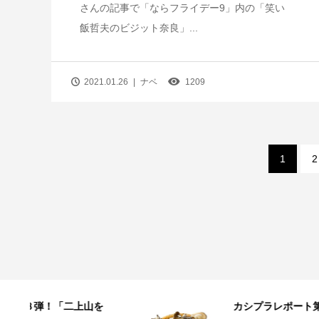
さんの記事で「ならフライデー9」内の「笑い
飯哲夫のビジット奈良」...
2021.01.26
ナベ
1209
1
2
を
カシプラレポート第７弾！ 「大和マ