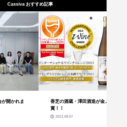
Cassiva おすすめ記事
香芝の酒蔵・澤田酒造が金メダル受
ココ
賞！！
2
2021.06.07