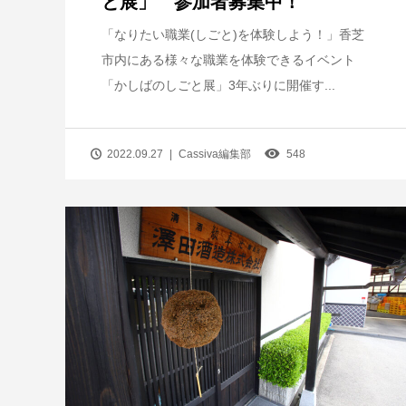
と展」 参加者募集中！
「なりたい職業(しごと)を体験しよう！」香芝
市内にある様々な職業を体験できるイベント
「かしばのしごと展」3年ぶりに開催す...
2022.09.27
Cassiva編集部
548
香芝にうまいもんあり！卯之庵の絶品
子丼
2020.09.07