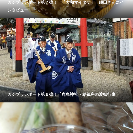
カシプラレポート第７弾！ 「大和マイタケ」 縄田さんにイ
ンタビュー
カシプラレポート第６弾！「鹿島神社・結鎮座の渡御行事」