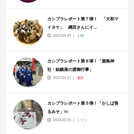
カシプラレポート第７弾！ 「大和マ
イタケ」 縄田さんにイ...
2023.04.07
人物
カシプラレポート第６弾！「鹿島神
社・結鎮座の渡御行事」
2023.03.17
場所
カシプラレポート第５弾！「かしば香
るみそ」￼
2023.03.15
シゴト