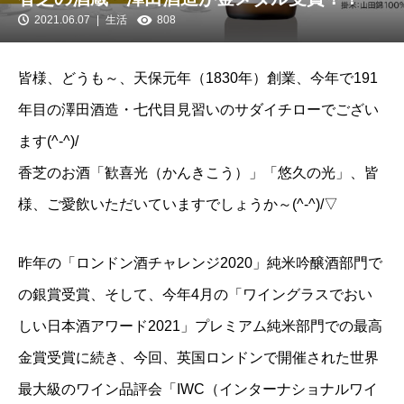
2021.06.07
生活
808
皆様、どうも～、天保元年（1830年）創業、今年で191
年目の澤田酒造・七代目見習いのサダイチローでござい
ます(^-^)/
香芝のお酒「歓喜光（かんきこう）」「悠久の光」、皆
様、ご愛飲いただいていますでしょうか～(^-^)/▽
昨年の「ロンドン酒チャレンジ2020」純米吟醸酒部門で
の銀賞受賞、そして、今年4月の「ワイングラスでおい
しい日本酒アワード2021」プレミアム純米部門での最高
金賞受賞に続き、今回、英国ロンドンで開催された世界
最大級のワイン品評会「IWC（インターナショナルワイ