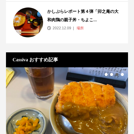
かしぷらレポート第４弾「卯之庵の大
和肉鶏の親子丼・ちよこ...
2022.12.09
場所
Cassiva おすすめ記事