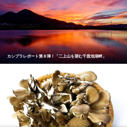
カシプラレポート第８弾！「二上山を望む千股池湖畔」