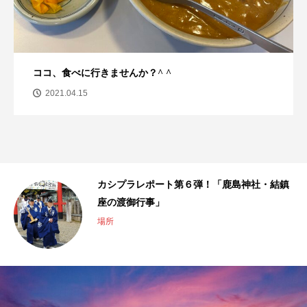
香芝にうまいもんあり！卯之庵の絶品親子丼
2020.09.07
鎮
カシプラレポート第５弾！「かしば香るみ
そ」￼
シゴト