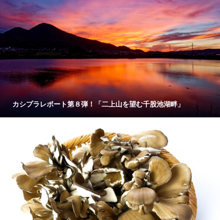
カシプラレポート第８弾！「二上山を望む千股池湖畔」