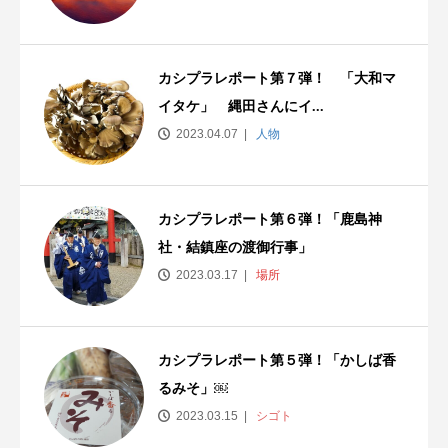
カシプラレポート第７弾！ 「大和マ
イタケ」 縄田さんにイ...
2023.04.07
人物
カシプラレポート第６弾！「鹿島神
社・結鎮座の渡御行事」
2023.03.17
場所
カシプラレポート第５弾！「かしば香
るみそ」￼
2023.03.15
シゴト