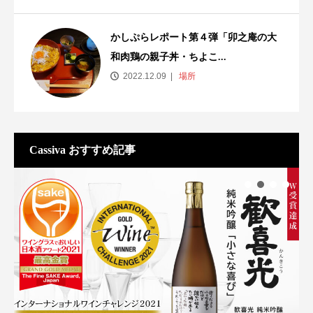
かしぷらレポート第４弾「卯之庵の大
和肉鶏の親子丼・ちよこ...
2022.12.09
場所
Cassiva おすすめ記事