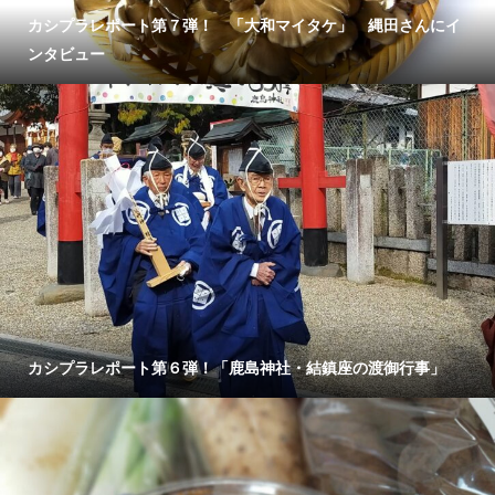
カシプラレポート第７弾！ 「大和マイタケ」 縄田さんにイ
ンタビュー
カシプラレポート第６弾！「鹿島神社・結鎮座の渡御行事」