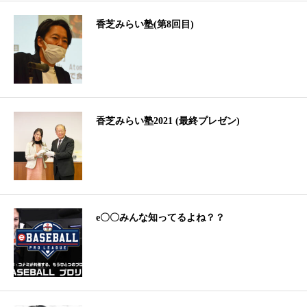
香芝みらい塾(第8回目)
香芝みらい塾2021 (最終プレゼン)
e〇〇みんな知ってるよね？？