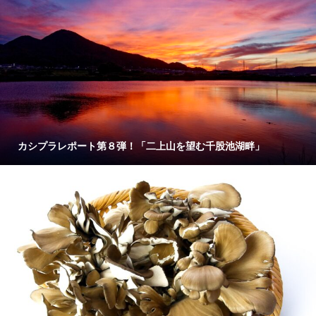
カシプラレポート第８弾！「二上山を望む千股池湖畔」