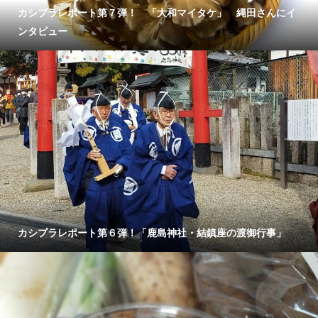
カシプラレポート第７弾！ 「大和マイタケ」 縄田さんにイ
ンタビュー
カシプラレポート第６弾！「鹿島神社・結鎮座の渡御行事」