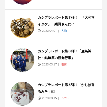
カシプラレポート第７弾！ 「大和マ
イタケ」 縄田さんにイ...
2023.04.07
人物
カシプラレポート第６弾！「鹿島神
社・結鎮座の渡御行事」
2023.03.17
場所
カシプラレポート第５弾！「かしば香
るみそ」￼
2023.03.15
シゴト