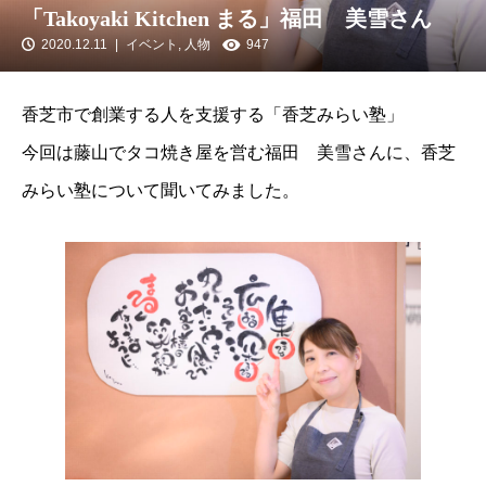
「Takoyaki Kitchen まる」福田 美雪さん
2020.12.11
イベント
,
人物
947
香芝市で創業する人を支援する「香芝みらい塾」
今回は藤山でタコ焼き屋を営む福田 美雪さんに、香芝
みらい塾について聞いてみました。