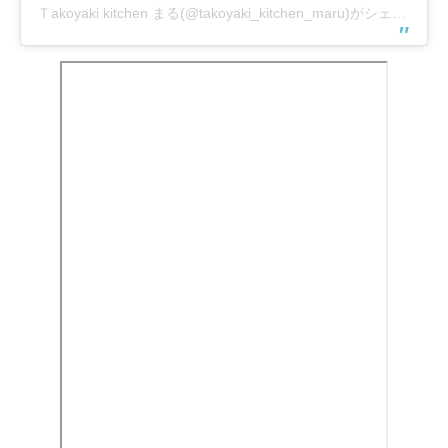
Ｔakoyaki kitchen まる(@takoyaki_kitchen_maru)がシェアした投稿