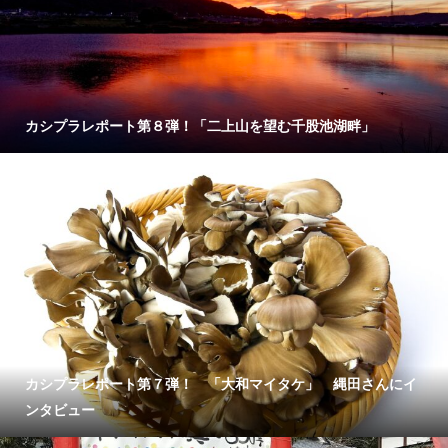
カシプラレポート第８弾！「二上山を望む千股池湖畔」
カシプラレポート第７弾！ 「大和マイタケ」 縄田さんにイ
ンタビュー