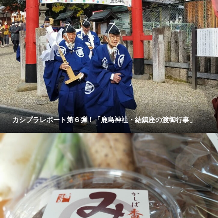
カシプラレポート第６弾！「鹿島神社・結鎮座の渡御行事」