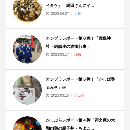
イタケ」 縄田さんにイ...
2023.04.07
人物
カシプラレポート第６弾！「鹿島神
社・結鎮座の渡御行事」
2023.03.17
場所
カシプラレポート第５弾！「かしば香
るみそ」￼
2023.03.15
シゴト
かしぷらレポート第４弾「卯之庵の大
和肉鶏の親子丼・ちよこ...