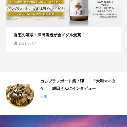
ココ、食べに行きませんか？^ ^
2021.04.15
タ
カシプラレポート第６弾！「鹿島神社・結鎮
座の渡御行事」
場所