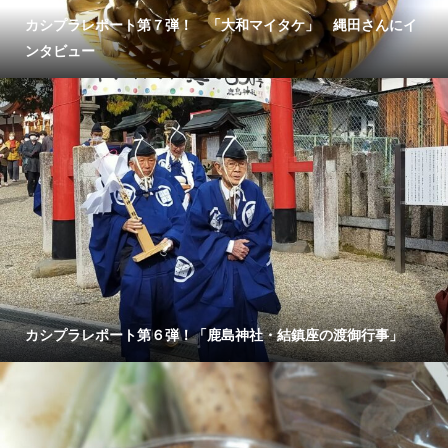
カシプラレポート第７弾！ 「大和マイタケ」 縄田さんにイ
ンタビュー
カシプラレポート第６弾！「鹿島神社・結鎮座の渡御行事」