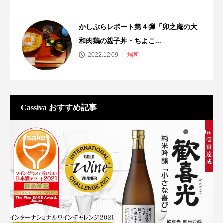
かしぷらレポート第４弾「卯之庵の大
和肉鶏の親子丼・ちよこ...
2022.12.09
場所
Cassiva おすすめ記事