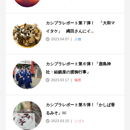
カシプラレポート第７弾！ 「大和マ
イタケ」 縄田さんにイ...
2023.04.07
人物
カシプラレポート第６弾！「鹿島神
社・結鎮座の渡御行事」
2023.03.17
場所
カシプラレポート第５弾！「かしば香
るみそ」￼
2023.03.15
シゴト