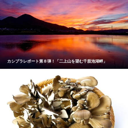
カシプラレポート第８弾！「二上山を望む千股池湖畔」