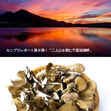
カシプラレポート第８弾！「二上山を望む千股池湖畔」