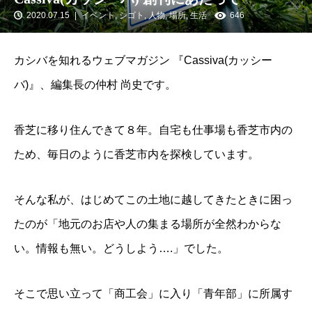
2020.07.15
イベント
,
シゴト
,
人物
,
場所
,
生活
646
カシバを知れるウェブマガジン 『Cassiva(カッシー
バ)』、編集長の仲村 尚史です。
香芝に移り住んできて８年。自宅も仕事場も香芝市内の
ため、毎日のように香芝市内を探検しています。
そんな私が、はじめてこの土地に越してきたときに困っ
たのが「地元のお店や人の集まる場所が全然わからな
い。情報も無い。どうしよう….」でした。
そこで思い立って「商工会」に入り「青年部」に所属す