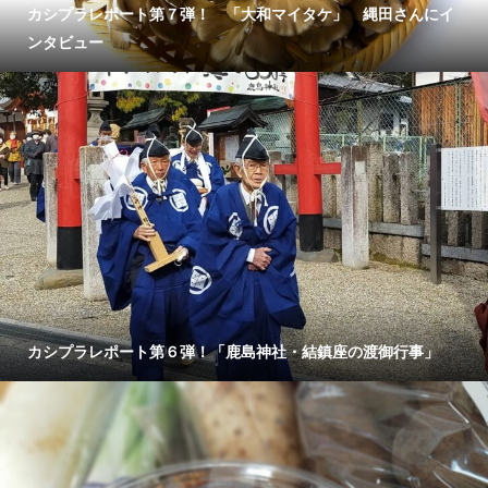
カシプラレポート第７弾！ 「大和マイタケ」 縄田さんにイ
ンタビュー
カシプラレポート第６弾！「鹿島神社・結鎮座の渡御行事」