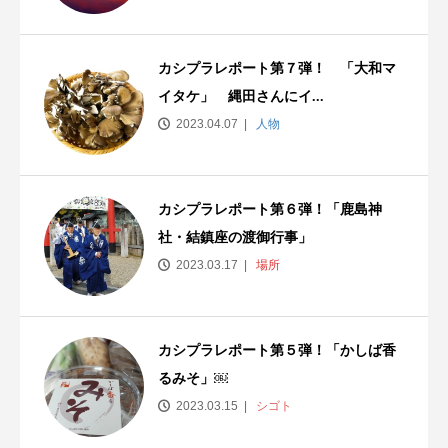
カシプラレポート第７弾！ 「大和マ
イタケ」 縄田さんにイ...
2023.04.07
人物
カシプラレポート第６弾！「鹿島神
社・結鎮座の渡御行事」
2023.03.17
場所
カシプラレポート第５弾！「かしば香
るみそ」￼
2023.03.15
シゴト