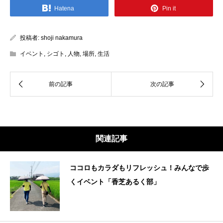
Hatena
Pin it
投稿者:
shoji nakamura
イベント
,
シゴト
,
人物
,
場所
,
生活
関連記事
ココロもカラダもリフレッシュ！みんなで歩
くイベント「香芝あるく部」