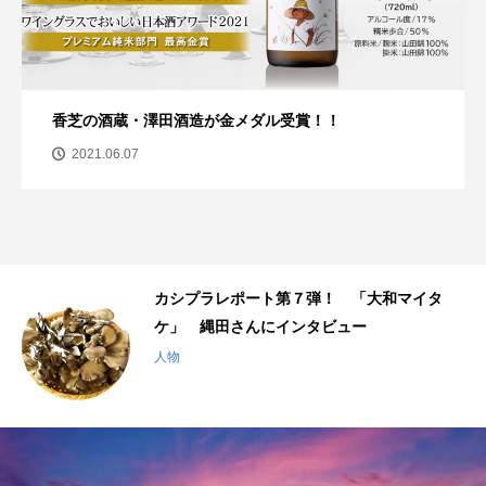
香芝の酒蔵・澤田酒造が金メダル受賞！！
2021.06.07
千
カシプラレポート第７弾！ 「大和マイタ
ケ」 縄田さんにインタビュー
人物