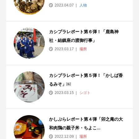
2023.04.07
人物
カシプラレポート第６弾！「鹿島神
社・結鎮座の渡御行事」
2023.03.17
場所
カシプラレポート第５弾！「かしば香
るみそ」￼
2023.03.15
シゴト
かしぷらレポート第４弾「卯之庵の大
和肉鶏の親子丼・ちよこ...
2022.12.09
場所