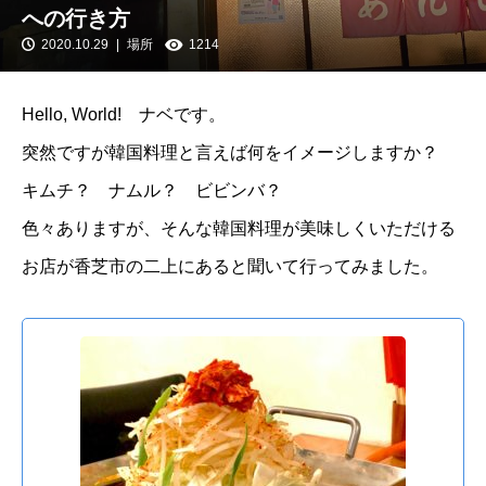
への行き方
2020.10.29
場所
1214
Hello, World! ナベです。
突然ですが韓国料理と言えば何をイメージしますか？
キムチ？ ナムル？ ビビンバ？
色々ありますが、そんな韓国料理が美味しくいただける
お店が香芝市の二上にあると聞いて行ってみました。