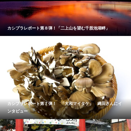
カシプラレポート第８弾！「二上山を望む千股池湖畔」
カシプラレポート第７弾！ 「大和マイタケ」 縄田さんにイ
ンタビュー