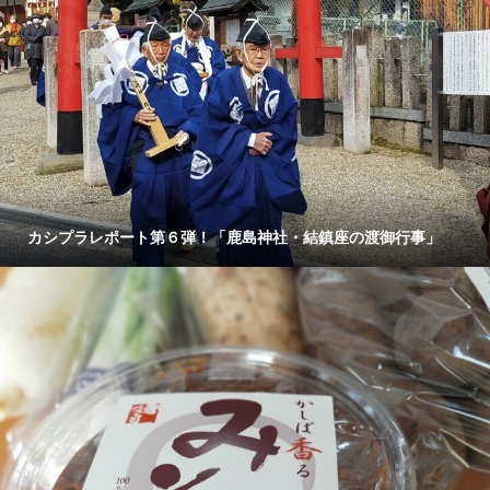
カシプラレポート第６弾！「鹿島神社・結鎮座の渡御行事」