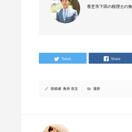
香芝市下田の税理士の
Tweet
Share
投稿者:
角井 崇文
場所