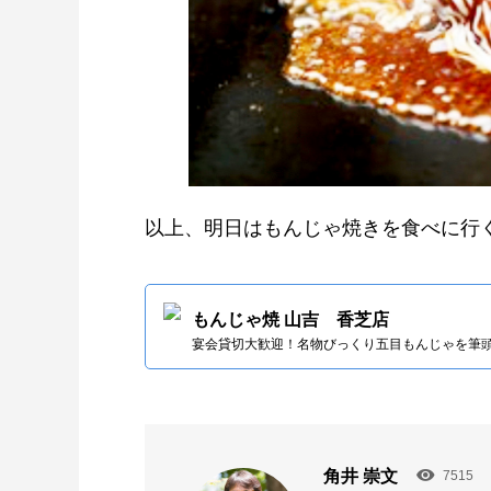
以上、明日はもんじゃ焼きを食べに行く
もんじゃ焼 山吉 香芝店
宴会貸切大歓迎！名物びっくり五目もんじゃを筆
角井 崇文
7515