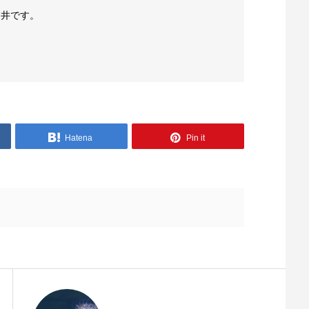
角井です。
Hatena
Pin it