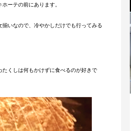
キホーテの前にあります。
女揃いなので、冷やかしだけでも行ってみる
！
わたくしは何もかけずに食べるのが好きで
親
香芝市商工会女性部設立総会が開かれま
した！
2021.07.07