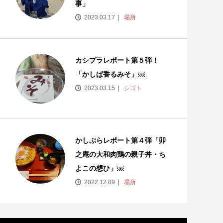
事」
2023.03.17
場所
カシプラレポート第５弾！
「かしば香るみそ」￼
2023.03.15
シゴト
かしぷらレポート第４弾「卯
之庵の大和肉鶏の親子丼・ち
よこの想ひ」￼
2022.12.09
場所