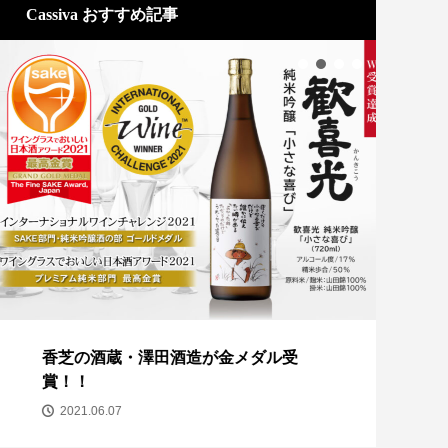
Cassiva おすすめ記事
香芝の酒蔵・澤田酒造が金メダル受
ココ
賞！！
2
2021.06.07