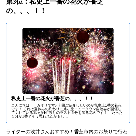
第3位：私史上一番の花火が香芝
の、、、！！
私史上一番の花火が香芝の、、、！！
こんにちは カオリです♪ 今回ご紹介したいのが私史上1番の花火
です！ それは夏休みの終わりに旭ヶ丘ニュータウン自治会が開催し
てくれている旭ヶ丘NT祭りのラスト５分を飾る花火です！！ たった
５分が1番？そう思われたかもし…
ライターの浅井さんおすすめ！香芝市内のお祭りで行わ