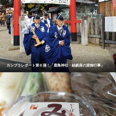
カシプラレポート第６弾！「鹿島神社・結鎮座の渡御行事」