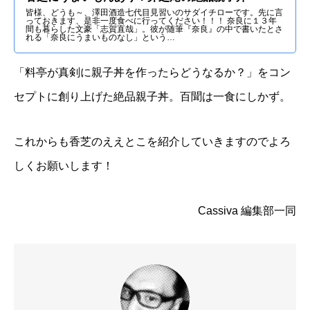
皆様、どうも～、澤田酒造七代目見習いのサダイチローです。先に言
っておきます、是非一度食べに行ってください！！！ 奈良に１３年
間も暮らした文豪「志賀直哉」。彼が随筆『奈良』の中で書いたとさ
れる「奈良にうまいものなし」という…
「料亭が真剣に親子丼を作ったらどうなるか？」をコン
セプトに創り上げた絶品親子丼。百聞は一食にしかず。
これからも香芝のええとこを紹介していきますのでよろ
しくお願いします！
Cassiva 編集部一同