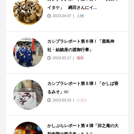
イタケ」 縄田さんにイ...
2023.04.07
人物
カシプラレポート第６弾！「鹿島神
社・結鎮座の渡御行事」
2023.03.17
場所
カシプラレポート第５弾！「かしば香
るみそ」￼
2023.03.15
シゴト
かしぷらレポート第４弾「卯之庵の大