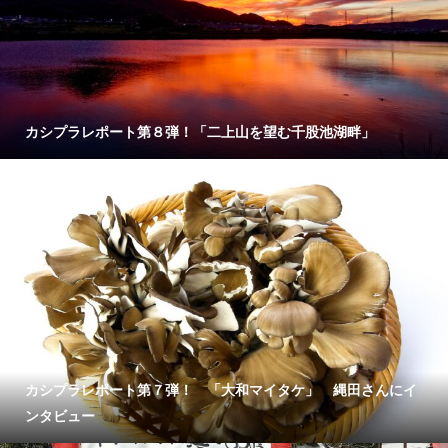
カシプラレポート第８弾！「二上山を望む千股池湖畔」
カシプラレポート第７弾！ 「大和マイタケ」 縄田さんにイ
ンタビュー