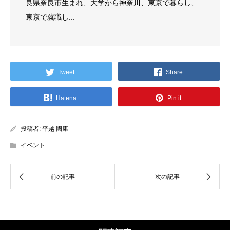
良県奈良市生まれ、大学から神奈川、東京で暮らし、
東京で就職し...
Tweet
Share
Hatena
Pin it
投稿者:
平越 國康
イベント