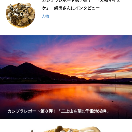
千
カシプラレポート第７弾！ 「大和マイタ
ケ」 縄田さんにインタビュー
人物
カシプラレポート第８弾！「二上山を望む千股池湖畔」