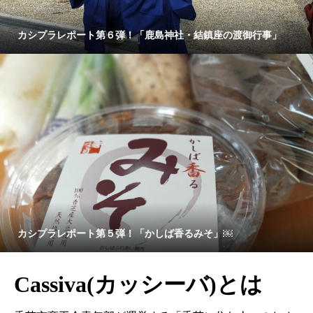
カシプラレポート第６弾！「鹿島神社・結鎮座の渡御行事」
カシプラレポート第５弾！「かしば香るみそ」￼
Cassiva(カッシーバ)とは