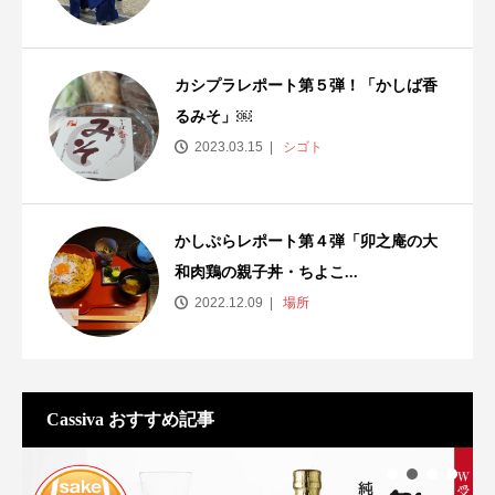
カシプラレポート第５弾！「かしば香
るみそ」￼
2023.03.15
シゴト
かしぷらレポート第４弾「卯之庵の大
和肉鶏の親子丼・ちよこ...
2022.12.09
場所
Cassiva おすすめ記事