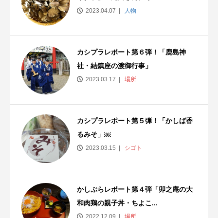
2023.04.07
人物
カシプラレポート第６弾！「鹿島神
社・結鎮座の渡御行事」
2023.03.17
場所
カシプラレポート第５弾！「かしば香
るみそ」￼
2023.03.15
シゴト
かしぷらレポート第４弾「卯之庵の大
和肉鶏の親子丼・ちよこ...
2022.12.09
場所