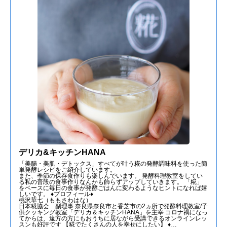
デリカ&キッチンHANA
「美腸・美肌・デトックス」すべてが叶う糀の発酵調味料を使った簡
単発酵レシピをご紹介しています。
また、季節の保存食作りも楽しんでいます。 発酵料理教室をしてい
る私の普段の食事作りなんかも飾らずアップしていきます。 「糀」
をベースに毎日の食事が発酵ごはんに変わるようなヒントになれば嬉
しいです。 ♦プロフィール♦
桃沢華七（ももさわはな）
日本糀協会 副理事 奈良県奈良市と香芝市の2ヵ所で発酵料理教室/子
供クッキング教室「デリカ＆キッチンHANA」を主宰 コロナ禍になっ
てからは、遠方の方にもおうちに居ながら受講できるオンラインレッ
スンも好評です 【糀でたくさんの人を幸せにしたい】 ♦…