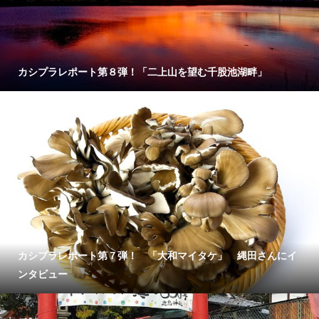
カシプラレポート第８弾！「二上山を望む千股池湖畔」
カシプラレポート第７弾！ 「大和マイタケ」 縄田さんにイ
ンタビュー