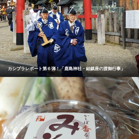
カシプラレポート第６弾！「鹿島神社・結鎮座の渡御行事」