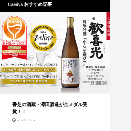
Cassiva おすすめ記事
香芝の酒蔵・澤田酒造が金メダル受
ココ
賞！！
2
2021.06.07