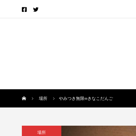
場所
やみつき無限∞きなこだんご
場所