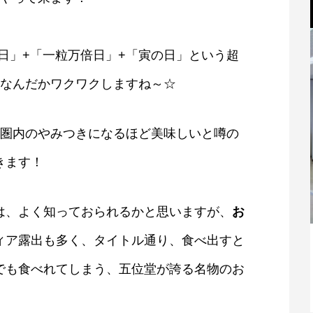
赦日」+「一粒万倍日」+「寅の日」という超
はなんだかワクワクしますね～☆
分圏内のやみつきになるほど美味しいと噂の
きます！
は、よく知っておられるかと思いますが、
お
ィア露出も多く、タイトル通り、食べ出すと
親
香芝市商工会女性部設立総会が開かれま
した！
でも食べれてしまう、五位堂が誇る名物のお
2021.07.07