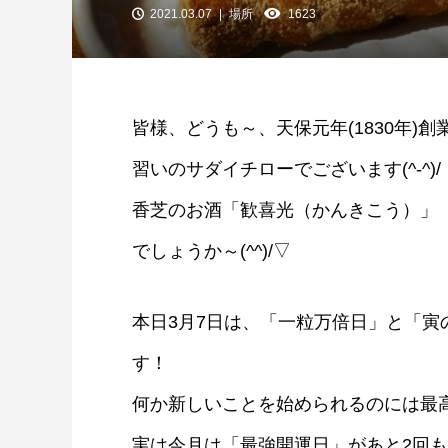
2021.03.07
場所
1623
皆様、どうも～、天保元年(1830年)
習いのサダイチローでございます(^-^)/
香芝のお酒「歓喜光（かんきこう）」
でしょうか～(^^)/▽
本日3月7日は、「一粒万倍日」と「
す！
何か新しいことを始められるのには最
実は今月は「最強開運日」があと2回