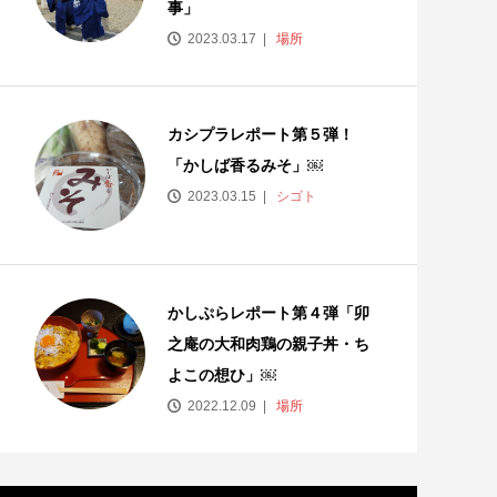
事」
2023.03.17
場所
カシプラレポート第５弾！
「かしば香るみそ」￼
2023.03.15
シゴト
かしぷらレポート第４弾「卯
之庵の大和肉鶏の親子丼・ち
よこの想ひ」￼
2022.12.09
場所