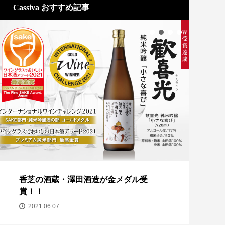
Cassiva おすすめ記事
香芝の酒蔵・澤田酒造が金メダル受
ココ
賞！！
2
2021.06.07