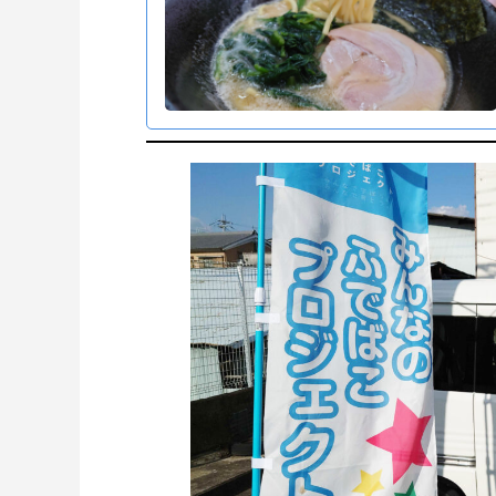
香芝にうまいもんあり！卯之庵の絶品
子丼
2020.09.07