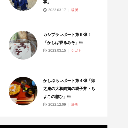
事」
2023.03.17
場所
カシプラレポート第５弾！
「かしば香るみそ」￼
2023.03.15
シゴト
かしぷらレポート第４弾「卯
之庵の大和肉鶏の親子丼・ち
よこの想ひ」￼
2022.12.09
場所