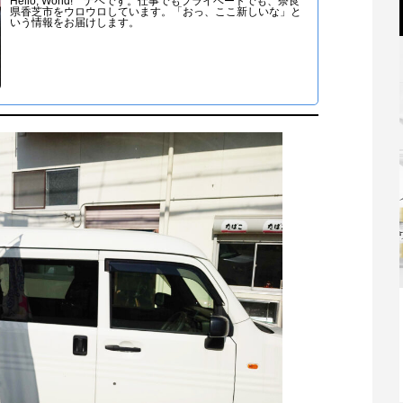
Hello, World! ナベです。仕事でもプライベートでも、奈良
県香芝市をウロウロしています。「おっ、ここ新しいな」と
いう情報をお届けします。
親
香芝市商工会女性部設立総会が開かれま
した！
2021.07.07