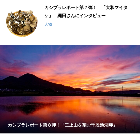
千
カシプラレポート第７弾！ 「大和マイタ
ケ」 縄田さんにインタビュー
人物
カシプラレポート第８弾！「二上山を望む千股池湖畔」