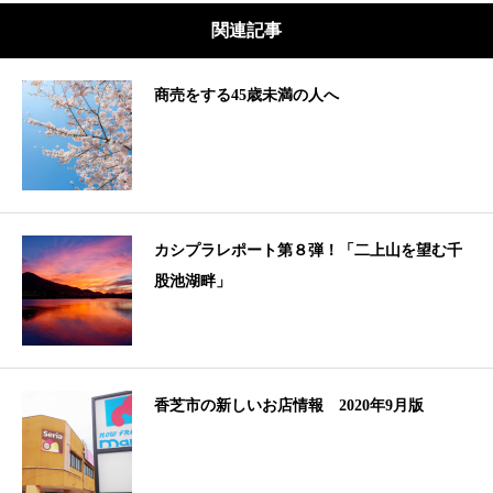
関連記事
商売をする45歳未満の人へ
カシプラレポート第８弾！「二上山を望む千
股池湖畔」
香芝市の新しいお店情報 2020年9月版