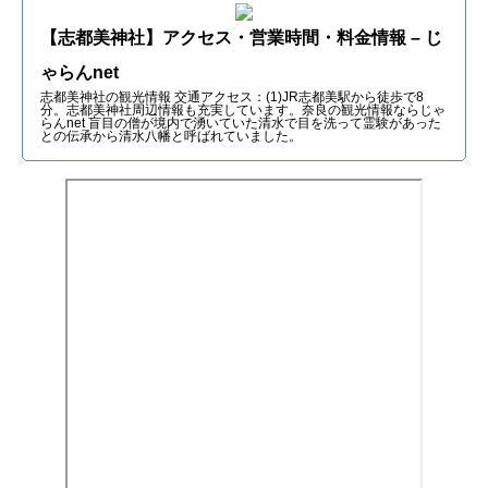
【志都美神社】アクセス・営業時間・料金情報 – じ
ゃらんnet
志都美神社の観光情報 交通アクセス：(1)JR志都美駅から徒歩で8
分。志都美神社周辺情報も充実しています。奈良の観光情報ならじゃ
らんnet 盲目の僧が境内で湧いていた清水で目を洗って霊験があった
との伝承から清水八幡と呼ばれていました。