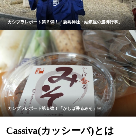
カシプラレポート第６弾！「鹿島神社・結鎮座の渡御行事」
カシプラレポート第５弾！「かしば香るみそ」￼
Cassiva(カッシーバ)とは