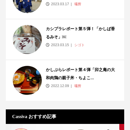
2023.03.17
場所
カシプラレポート第５弾！「かしば香
るみそ」￼
2023.03.15
シゴト
かしぷらレポート第４弾「卯之庵の大
和肉鶏の親子丼・ちよこ...
2022.12.09
場所
Cassiva おすすめ記事