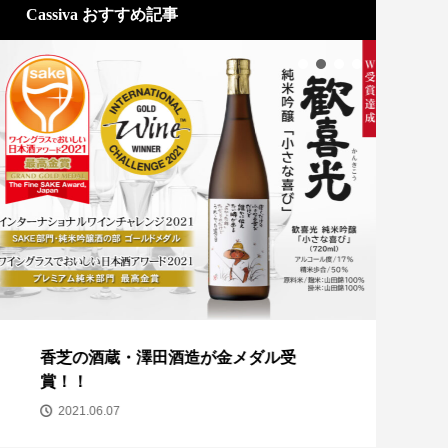
Cassiva おすすめ記事
香芝の酒蔵・澤田酒造が金メダル受
ココ
賞！！
2
2021.06.07