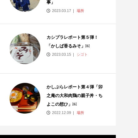
事」
2023.03.17
場所
カシプラレポート第５弾！
「かしば香るみそ」￼
2023.03.15
シゴト
かしぷらレポート第４弾「卯
之庵の大和肉鶏の親子丼・ち
よこの想ひ」￼
2022.12.09
場所