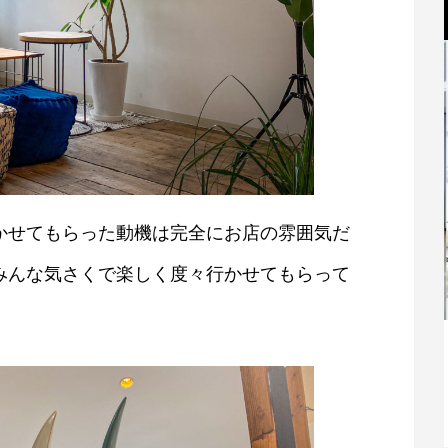
かせてもらった動機は完全にお店の雰囲気だ
みんな気さくで楽しく度々行かせてもらって
親
香芝市商工会女性部設立総会が開かれま
した！
2021.07.07