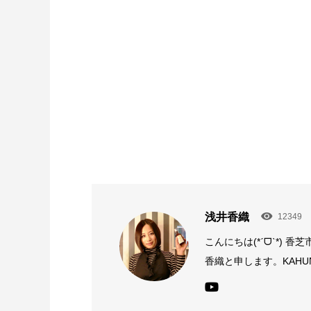
浅井香織
12349
こんにちは(*ˊᗜˋ*) 
香織と申します。KAHUN