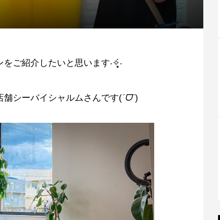
紹介したいと思います‧✧̣̥̇‧
店舗シーバイシャルムさんです(
ˊᗜˋ
)