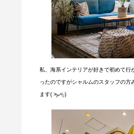
私、海系インテリアが好きで初めて行
ったのですがシャルムのスタッフの方
ます( ˃̶͈ᴗ˂̶͈ )
香芝にうまいもんあり！卯之庵の絶品
子丼
2020.09.07