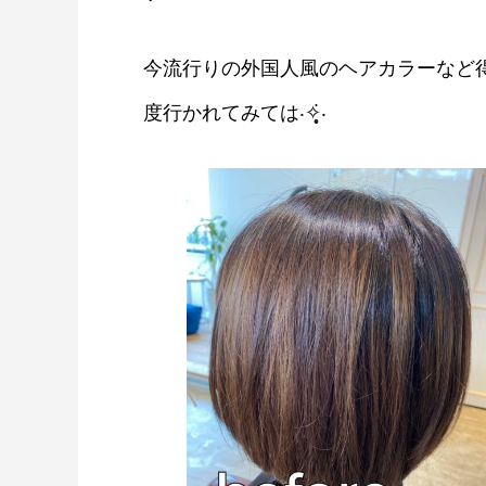
今流行りの外国人風のヘアカラーなど
度行かれてみては‧✧̣̥̇‧