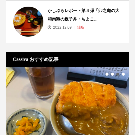
かしぷらレポート第４弾「卯之庵の大
和肉鶏の親子丼・ちよこ...
2022.12.09
場所
Cassiva おすすめ記事