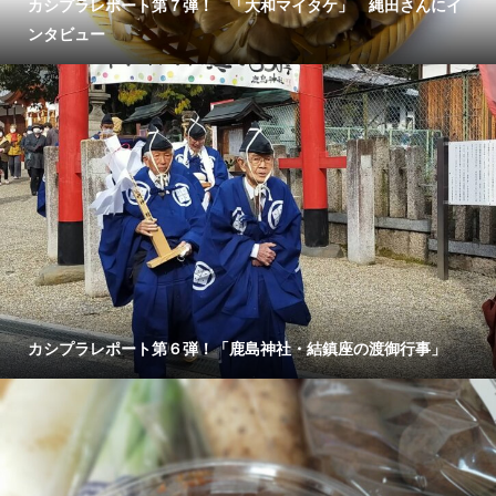
カシプラレポート第７弾！ 「大和マイタケ」 縄田さんにイ
ンタビュー
カシプラレポート第６弾！「鹿島神社・結鎮座の渡御行事」