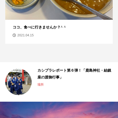
香芝にうまいもんあり！卯之庵の絶品親子丼
2020.09.07
鎮
カシプラレポート第５弾！「かしば香るみ
そ」￼
シゴト