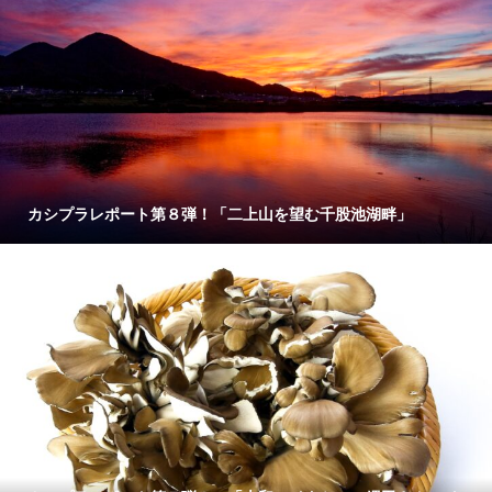
カシプラレポート第８弾！「二上山を望む千股池湖畔」