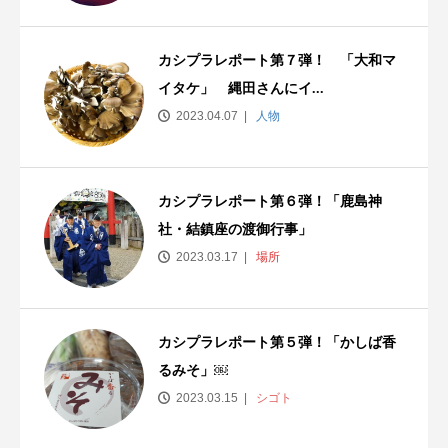
カシプラレポート第７弾！ 「大和マ
イタケ」 縄田さんにイ...
2023.04.07
人物
カシプラレポート第６弾！「鹿島神
社・結鎮座の渡御行事」
2023.03.17
場所
カシプラレポート第５弾！「かしば香
るみそ」￼
2023.03.15
シゴト