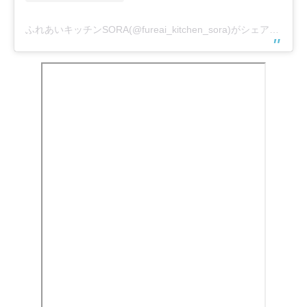
ふれあいキッチンSORA(@fureai_kitchen_sora)がシェアした投稿