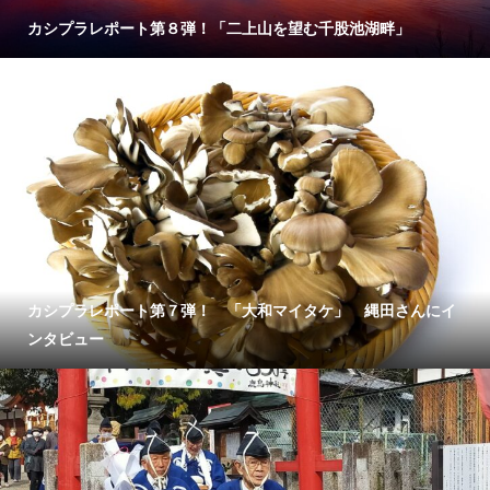
カシプラレポート第８弾！「二上山を望む千股池湖畔」
カシプラレポート第７弾！ 「大和マイタケ」 縄田さんにイ
ンタビュー