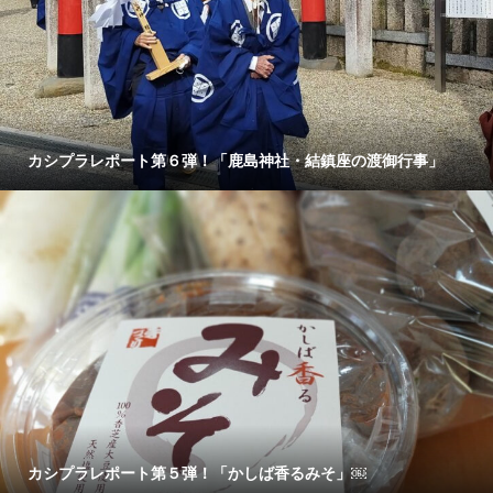
カシプラレポート第６弾！「鹿島神社・結鎮座の渡御行事」
カシプラレポート第５弾！「かしば香るみそ」￼