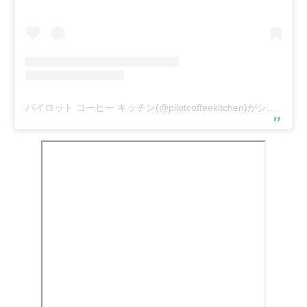
パイロット コーヒー キッチン(@pilotcoffeekitchen)がシェアした投稿