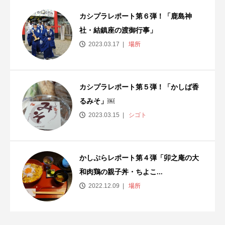
カシプラレポート第６弾！「鹿島神
社・結鎮座の渡御行事」
2023.03.17
場所
カシプラレポート第５弾！「かしば香
るみそ」￼
2023.03.15
シゴト
かしぷらレポート第４弾「卯之庵の大
和肉鶏の親子丼・ちよこ...
2022.12.09
場所