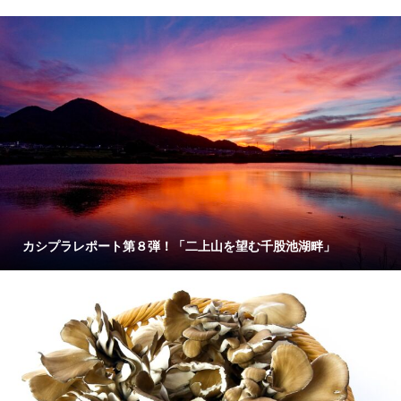
カシプラレポート第８弾！「二上山を望む千股池湖畔」