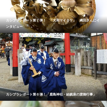
カシプラレポート第７弾！ 「大和マイタケ」 縄田さんにイ
ンタビュー
カシプラレポート第６弾！「鹿島神社・結鎮座の渡御行事」