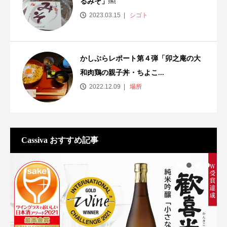
るみそ」￼
2023.03.15
シゴト
かしぷらレポート第４弾「卯之庵の大
和肉鶏の親子丼・ちよこ...
2022.12.09
場所
Cassiva おすすめ記事