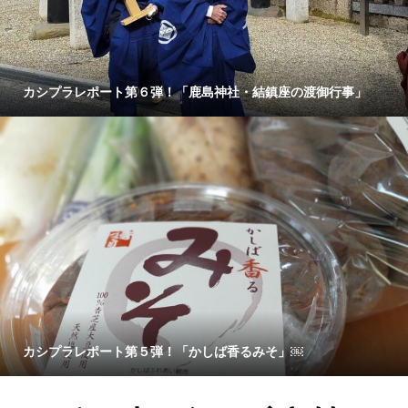
カシプラレポート第６弾！「鹿島神社・結鎮座の渡御行事」
カシプラレポート第５弾！「かしば香るみそ」￼