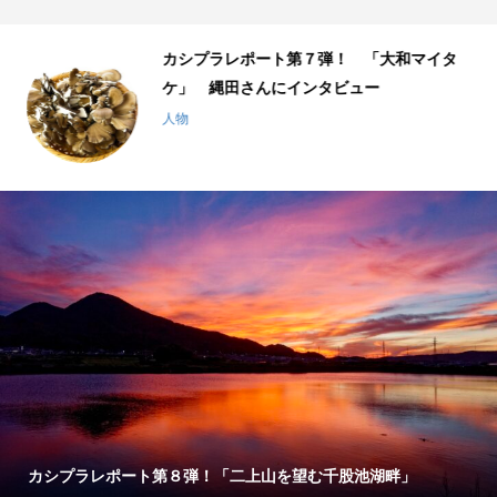
千
カシプラレポート第７弾！ 「大和マイタ
ケ」 縄田さんにインタビュー
人物
カシプラレポート第８弾！「二上山を望む千股池湖畔」