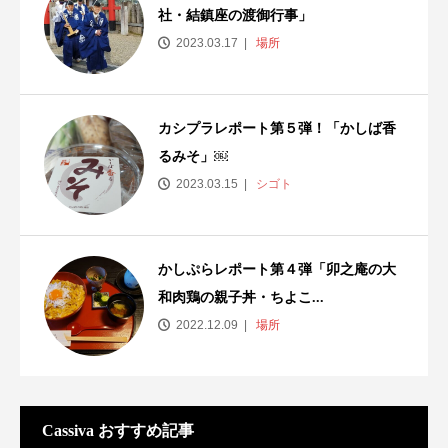
社・結鎮座の渡御行事」
2023.03.17
場所
カシプラレポート第５弾！「かしば香
るみそ」￼
2023.03.15
シゴト
かしぷらレポート第４弾「卯之庵の大
和肉鶏の親子丼・ちよこ...
2022.12.09
場所
Cassiva おすすめ記事